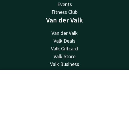
Events
Fitness Club
Van der Valk
Van der Valk
Valk Deals
Valk Giftcard
Valk Store
Valk Business
Valk Life
Contacter
Contact
Compte
FR
Disponible au téléphone 24h/24 au tarif local
Réserver
+32 (0)23521815
Disponible par e-mail
info@hotelwaterloo.be