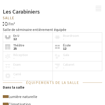
MENU
Les Carabiniers
SALLE
37m²
Salle de séminaire entièrement équipée
En U
Boardroom
12
-
Théâtre
École
25
12
Réception
Gala
-
-
Exam
Cabaret
-
-
Carré
-
ÉQUIPEMENTS DE LA SALLE
Dans la salle
Lumière naturelle
Climatisation