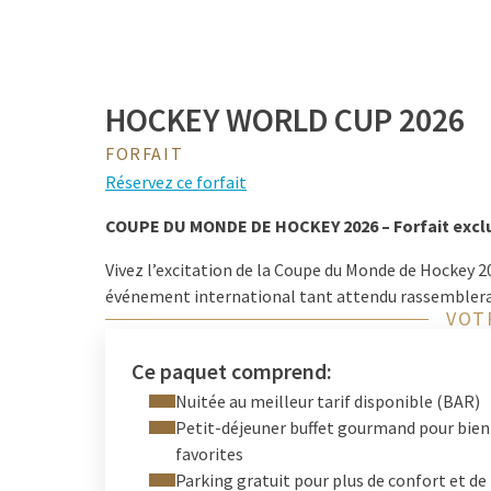
HOCKEY WORLD CUP 2026
FORFAIT
Réservez ce forfait
COUPE DU MONDE DE HOCKEY 2026 – Forfait exclu
Vivez l’excitation de la Coupe du Monde de Hockey 20
événement international tant attendu rassemblera 
VOT
et une atmosphère unique.
Pour que votre séjour soit à la hauteur de l’événem
Ce paquet comprend:
confort et praticité.
Nuitée au meilleur tarif disponible (BAR)
Petit-déjeuner buffet gourmand pour bien
Le forfait est réservable uniquement entre le
8 et l
favorites
octobre 2025
.
Parking gratuit pour plus de confort et de 