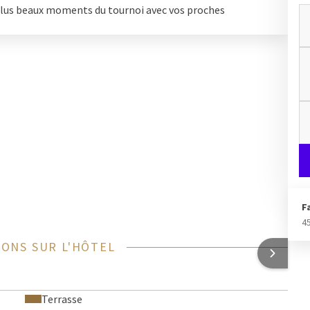
s venus du monde entier et laissez-nous rendre votre séjour
 plus beaux moments du tournoi avec vos proches
Coupe du Monde de Hockey 2026 ne se vit qu’une fois –
tions !
F
4
ONS SUR L'HÔTEL
Terrasse