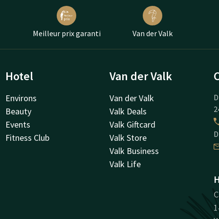
Meilleur prix garanti
Van der Valk
Hotel
Van der Valk
Environs
Van der Valk
D
2
Beauty
Valk Deals
Events
Valk Giftcard
D
Fitness Club
Valk Store
Valk Business
Valk Life
H
C
1