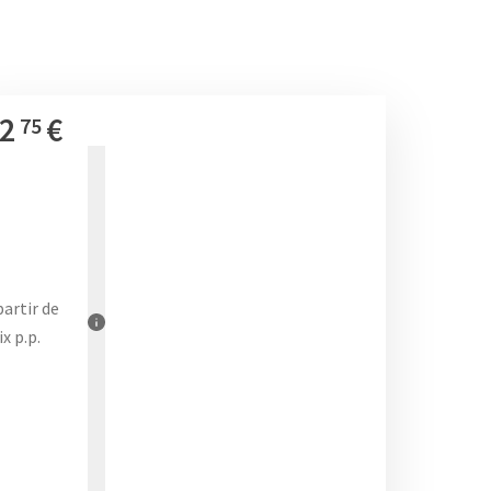
2
€
75
partir de
ix p.p.