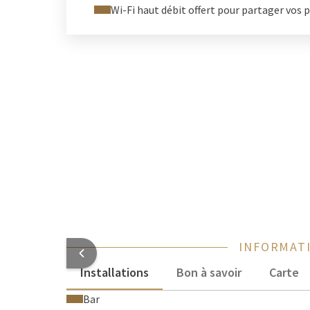
Plongez au cœur de l’événement, vibrez avec les fan
Wi-Fi haut débit offert pour partager vos
aussi mémorable que la compétition elle-même. La 
assurez-vous d’en profiter dans les meilleures condi
INFORMATI
Installations
Bon à savoir
Carte
Bar