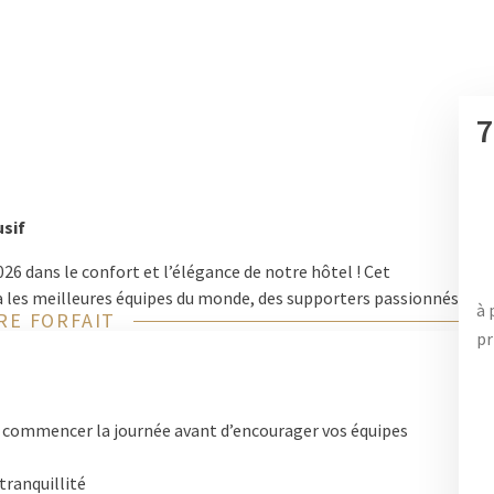
7
sif
26 dans le confort et l’élégance de notre hôtel ! Cet
les meilleures équipes du monde, des supporters passionnés
à 
RE FORFAIT
pr
ent, nous avons conçu un forfait exclusif qui combine détente,
 commencer la journée avant d’encourager vos équipes
e 31 août 2026
, avec une ouverture des réservations dès le
1er
tranquillité