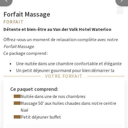
MENU
Forfait Massage
FORFAIT
Détente et bien-être au Van der Valk Hotel Waterloo
Offrez-vous un moment de relaxation complète avec notre
Forfait Massage
.
Ce package comprend :
Une nuitée dans une chambre confortable et élégante
Un petit déjeuner gourmand pour bien démarrer la
VOTRE FORFAIT
journée
Un massage relaxant réalisé par nos experts, pour
Ce paquet comprend:
apaiser corps et esprit
Nuitée dans une de nos chambres
Que ce soit pour une escapade bien-être ou un moment de
Massage 50' aux huiles chaudes dans notre centre
pause bien mérité, profitez d’un séjour où confort et détente
Naé
sont au rendez-vous.
Petit déjeuner buffet
Réservez dès maintenant votre parenthèse de sérénité !