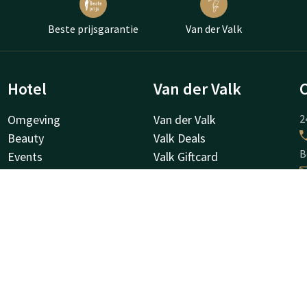
Beste prijsgarantie
Van der Valk
Hotel
Van der Valk
Omgeving
Van der Valk
2
Beauty
Valk Deals
B
Events
Valk Giftcard
Fitness Club
Valk Store
Valk Business
Valk Life
H
C
1
W