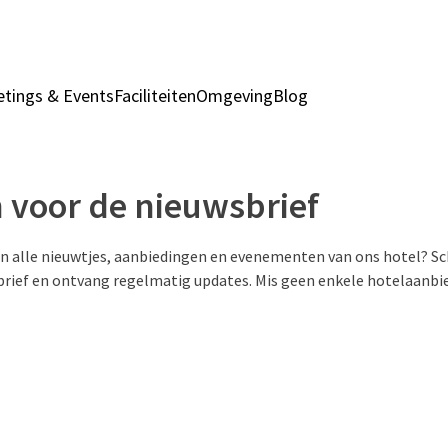
tings & Events
Faciliteiten
Omgeving
Blog
Kamers & Suites
A
in voor de nieuwsbrief
n alle nieuwtjes, aanbiedingen en evenementen van ons hotel? Schr
rief en ontvang regelmatig updates. Mis geen enkele hotelaanbie