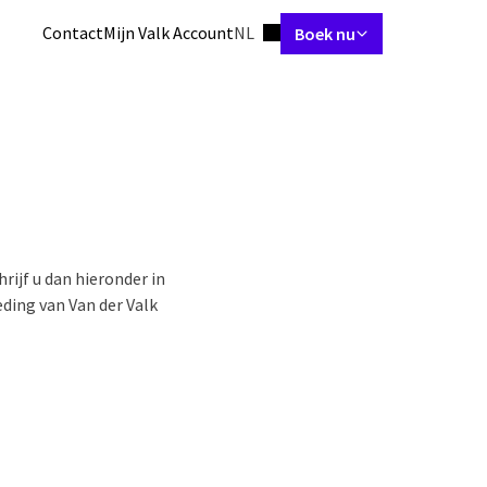
Ingestelde taal
Contact
Mijn Valk Account
NL
Boek nu
rrangementen
Restaurant
Meetings & Events
Faciliteiten
Omge
ijf u dan hieronder in
ding van Van der Valk