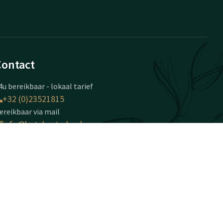
Contact
4u bereikbaar - lokaal tarief
+32 (0)23521815
ereikbaar via mail
info@hotelwaterloo.be
otel Waterloo
haussée de Tervuren 198
410
aterloo
Plan route