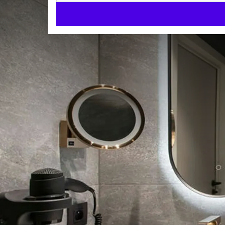
Executive Kamer
EXECUTIVE
30m²
Kingsizebed
Inloopdouche
Check-in v.a. 15:00 uur
Check-uit tot 12:00 uur
Ruime Executive Kamer in 
voor Iedereen
Ontdek onze gloednieuwe Executive kamers in het
zakelijke verblijven of vrije tijd. Deze ruime en m
KAMER 
functionaliteit.
Kingsizebed
Elke Executive kamer is uitgerust met een badkam