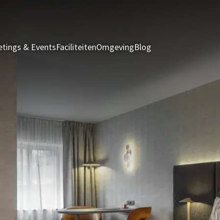
tings & Events
Faciliteiten
Omgeving
Blog
Kamers & Suites
A