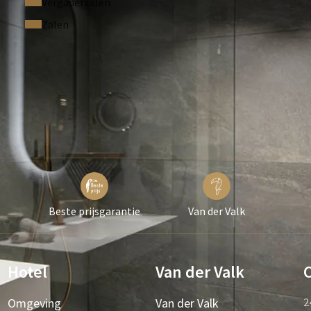
Vergaderzalen
Zalen
Beste prijsgarantie
Van der Valk
Hotel
Van der Valk
Omgeving
Van der Valk
2