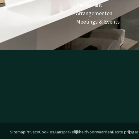
Restaurant
Arrangementen
Meetings & Events
Sitemap
Privacy
Cookies
Aansprakelijkheid
Voorwaarden
Beste prijsgar