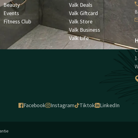
Beauty
Valk Deals
B
Events
Valk Giftcard
Fitness Club
Valk Store
Valk Business
Valk Life
H
C
1
W
Facebook
Instagram
Tiktok
LinkedIn
antie