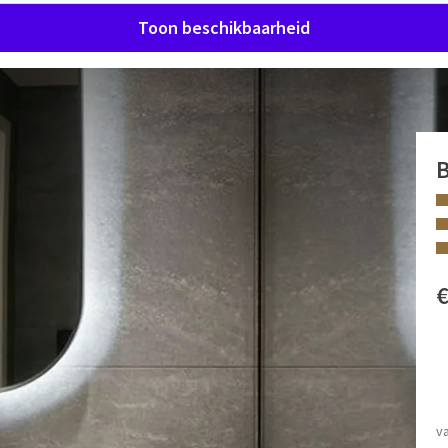
Toon beschikbaarheid
Waterloo: Superieur Comfort
Van der Valk Hotel Waterloo
, perfect ontworpen voor uw
oderne kamers bieden een ideale balans tussen comfort en
FACILITEITEN
Inloopdouche
v
er met inloopdouche en een enkele wastafel voor uw gemak.