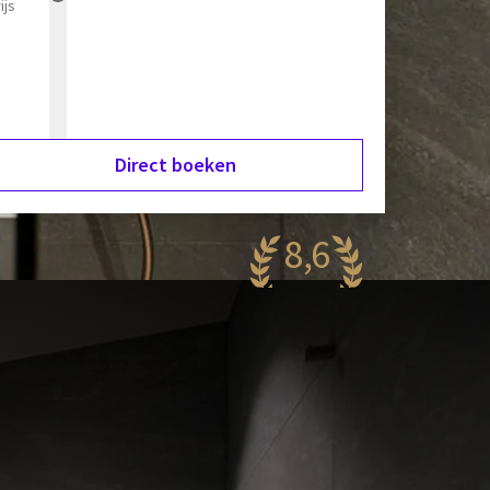
ijs
Direct boeken
8,6
antastisch
60 reviews