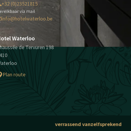
+32 (0)23521815
ereikbaar via mail
info@hotelwaterloo.be
otel Waterloo
haussée de Tervuren 198
410
aterloo
Plan route
verrassend vanzelfsprekend