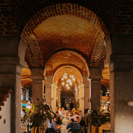
tre offre « mini-séjour » !
loo et profitez pleinement de votre temps chez nous.
énéficiez de 3 nuits dans une chambre confortable et élégante
à 
pr
RE FORFAIT
iter de nos installations ou simplement vous détendre.
élégante