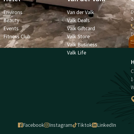
Environs
Van der Valk
D
2
Beauty
Valk Deals
Events
Valk Giftcard
D
Fitness Club
Valk Store
Valk Business
Valk Life
H
C
1
W
Facebook
Instagram
Tiktok
LinkedIn