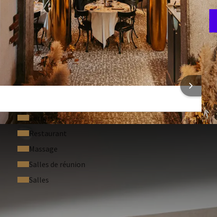
F
4
ONS SUR L'HÔTEL
Terrasse
Restaurant
Massage
Salles de réunion
Salles
RÉQUEMMENT POSÉES