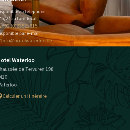
isponible au téléphone
4h/24 au tarif local
+32 (0)23521815
isponible par e-mail
info@hotelwaterloo.be
otel Waterloo
haussée de Tervuren 198
410
aterloo
Calculer un itinéraire