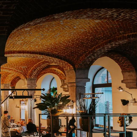
partir de
ix p.p.
Disposition de la chambre
1 chambre, 2 personnes
Forfait
3=2
Durée du séjour
Choisissez des dates