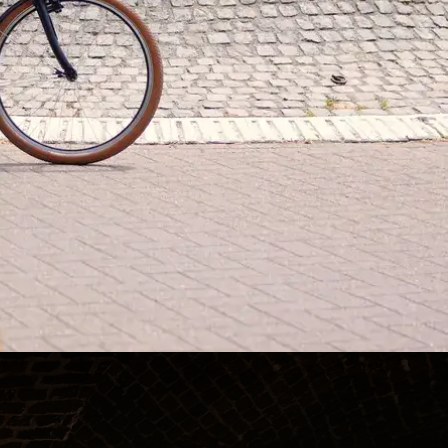
64
€
90