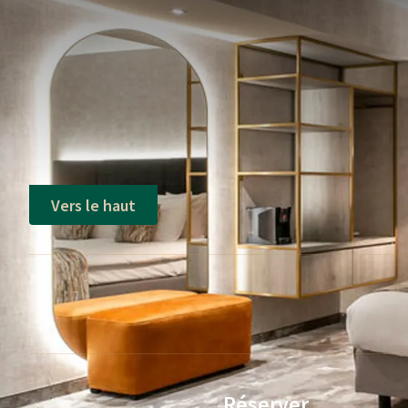
Conditions du forfait
Petit déjeuner non inclus
Sous réserve de disponibilité
Non cumulable avec d'autres promoti
Vers le haut
Réserver