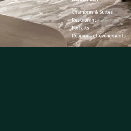
Chambres & Suites
Restaurant
Forfaits
Réunions et événements