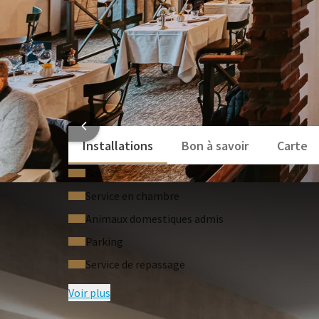
INFORMATI
Installations
Bon à savoir
Carte
Bar
Service en chambre
Animaux domestiques admis
Parking
Service de repassage
Voir plus
QUESTIONS F