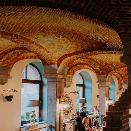
FORFAIT
Profitez plus longtemps, payez moins cher grâce à no
Prolongez votre séjour au Van der Valk Hotel Water
Grâce à notre formule spéciale mini-séjour, vous b
à un prix imbattable !
VOT
Idéal pour découvrir la région à votre rythme, prof
Ce paquet comprend:
Réservez dès maintenant et prolongez le plaisir !
3 nuits dans une chambre confortable et 
Vous ne payez que 2 nuits, la 3? est offerte
Parking gratuit
Wifi gratuit