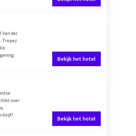
l Van der
. Tropez
lle
mgeving.
Bekijk het hotel
antse
chikt over
a,
rblijf!
Bekijk het hotel