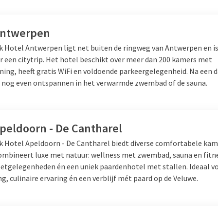
Antwerpen
lk Hotel Antwerpen ligt net buiten de ringweg van Antwerpen en is
or een citytrip. Het hotel beschikt over meer dan 200 kamers met
ning, heeft gratis WiFi en voldoende parkeergelegenheid. Na een d
u nog even ontspannen in het verwarmde zwembad of de sauna.
Apeldoorn - De Cantharel
lk Hotel Apeldoorn - De Cantharel biedt diverse comfortabele kam
combineert luxe met natuur: wellness met zwembad, sauna en fitn
etgelegenheden én een uniek paardenhotel met stallen. Ideaal v
, culinaire ervaring én een verblijf mét paard op de Veluwe.