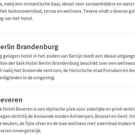
a, nabij een romantische baai, ideaal voor zonaanbidders en water
 het buitenzwembad, terras en wellness. Tevens vindt u diverse go
g van het hotel.
Berlin Brandenburg
g gelegen hotel in het zuiden van Berlijn biedt een ideaal uitgang
. Van der Valk Hotel Berlin Brandenburg beschikt over een wellnes
h nabij het bruisende centrum, de historische stad Potsdam en di
rdigheden in de omgeving.
Beveren
k Hotel Beveren is een idyllische plek voor zakelijke en privé verbl
elegen dichtbij de bruisende steden Antwerpen, Brussel en Gent. O
e keuken, de fijne sfeer en de luxe wellness met zwembad maken he
veren onvergetelijk.