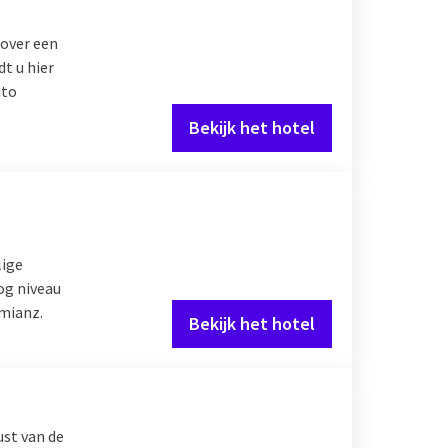
over een
dt u hier
uto
Bekijk het hotel
lige
og niveau
amianz.
Bekijk het hotel
ust van de