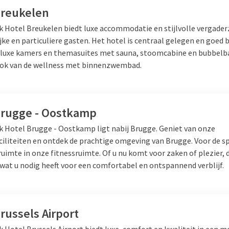
Breukelen
lk Hotel Breukelen biedt luxe accommodatie en stijlvolle vergade
jke en particuliere gasten. Het hotel is centraal gelegen en goed 
 luxe kamers en themasuites met sauna, stoomcabine en bubbelb
ook van de wellness met binnenzwembad.
Brugge - Oostkamp
lk Hotel Brugge - Oostkamp ligt nabij Brugge. Geniet van onze
ciliteiten en ontdek de prachtige omgeving van Brugge. Voor de sp
uimte in onze fitnessruimte. Of u nu komt voor zaken of plezier, d
 wat u nodig heeft voor een comfortabel en ontspannend verblijf.
russels Airport
k Hotel Brussels Airport biedt luxe, comfort en kwaliteit in een 