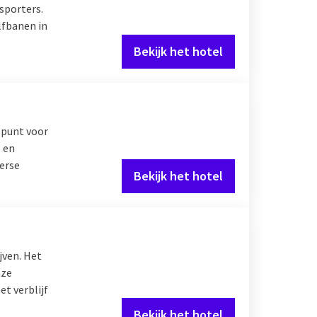
sporters.
lfbanen in
Bekijk het hotel
spunt voor
s en
verse
Bekijk het hotel
ijven. Het
nze
t verblijf
Bekijk het hotel