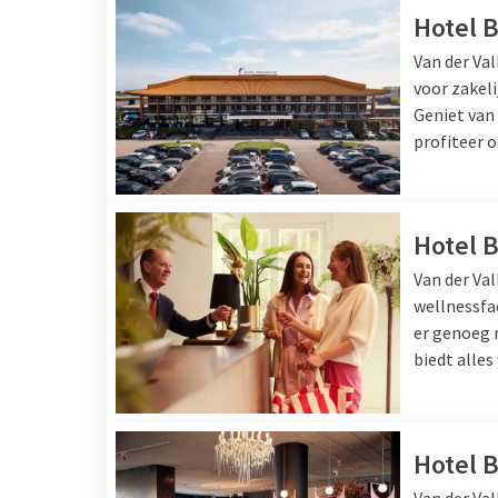
Hotel 
Van der Va
voor zakeli
Geniet van
profiteer 
Hotel 
Van der Va
wellnessfa
er genoeg r
biedt alles
Hotel B
Van der Val