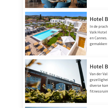
Hotel 
In de prach
Valk Hotel 
en
Cannes
gemakken v
Hotel 
Van der Va
gezellighe
diverse ka
fitnessruim