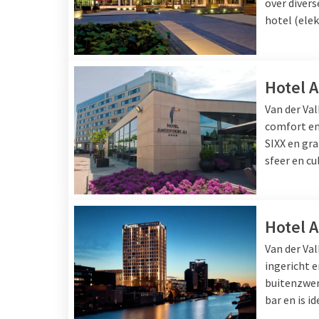
over diver
hotel (ele
Hotel 
Van der Va
comfort en 
SIXX en gr
sfeer en cu
Hotel 
Van der Va
ingericht 
buitenzwem
bar en is i