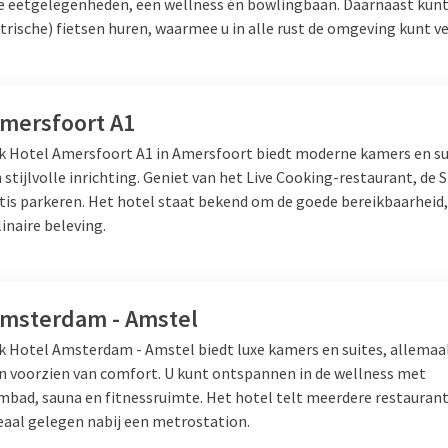
se eetgelegenheden, een wellness én bowlingbaan. Daarnaast kunt u
ktrische) fietsen huren, waarmee u in alle rust de omgeving kunt 
Amersfoort A1
lk Hotel Amersfoort A1 in Amersfoort biedt moderne kamers en s
stijlvolle inrichting. Geniet van het Live Cooking-restaurant, de 
atis parkeren. Het hotel staat bekend om de goede bereikbaarhei
linaire beleving.
Amsterdam - Amstel
lk Hotel Amsterdam - Amstel biedt luxe kamers en suites, allema
en voorzien van comfort. U kunt ontspannen in de wellness met
bad, sauna en fitnessruimte. Het hotel telt meerdere restaurant
deaal gelegen nabij een metrostation.