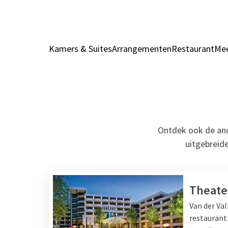
Kamers & Suites
Arrangementen
Restaurant
Mee
Ontdek ook de ande
uitgebreide
Theate
Van der Va
restaurant