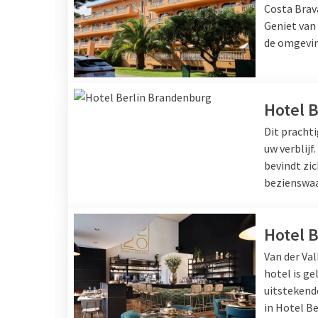
Costa Brav
Geniet van
de omgevin
Hotel 
Dit prachti
uw verblijf
bevindt zic
bezienswaa
Hotel 
Van der Val
hotel is g
uitstekend
in Hotel Be