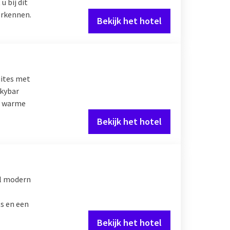
 bij dit
verkennen.
Bekijk het hotel
uites met
Skybar
d, warme
Bekijk het hotel
al modern
s en een
Bekijk het hotel