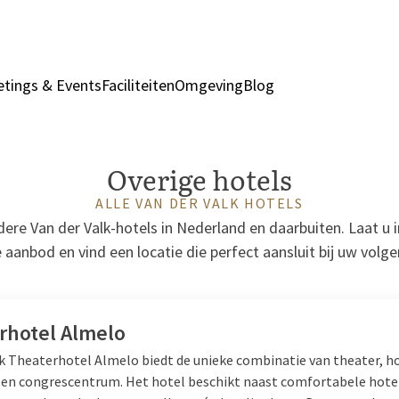
tings & Events
Faciliteiten
Omgeving
Blog
Kamers & Suites
A
Overige hotels
ALLE VAN DER VALK HOTELS
re Van der Valk-hotels in Nederland en daarbuiten. Laat u 
 aanbod en vind een locatie die perfect aansluit bij uw volgen
rhotel Almelo
lk Theaterhotel Almelo biedt de unieke combinatie van theater, ho
 en congrescentrum. Het hotel beschikt naast comfortabele hot