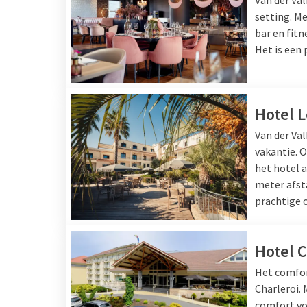
setting. Me
bar en fitn
Het is een 
Hotel 
Van der Val
vakantie. 
het hotel a
meter afst
prachtige 
Hotel C
Het comfort
Charleroi. 
comfort voo