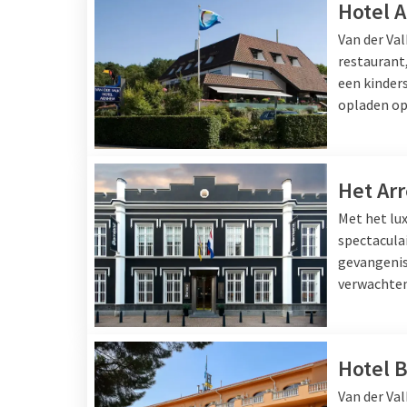
Hotel 
Van der Va
restaurant,
een kinder
opladen op 
Het Arr
Met het lux
spectaculai
gevangenis
verwachten
Hotel B
Van der Val