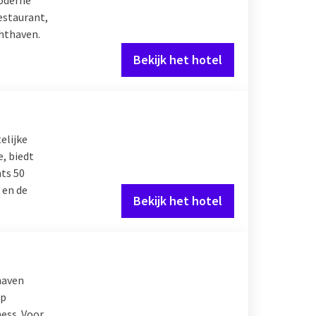
estaurant,
chthaven.
Bekijk het hotel
elijke
, biedt
hts 50
 en de
Bekijk het hotel
haven
op
ness. Voor