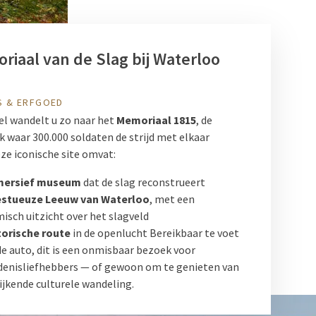
riaal van de Slag bij Waterloo
S & ERFGOED
el wandelt u zo naar het
Memoriaal 1815
, de
 waar 300.000 soldaten de strijd met elkaar
ze iconische site omvat:
mersief museum
dat de slag reconstrueert
estueuze Leeuw van Waterloo
, met een
isch uitzicht over het slagveld
torische route
in de openlucht Bereikbaar te voet
e auto, dit is een onmisbaar bezoek voor
denisliefhebbers — of gewoon om te genieten van
ijkende culturele wandeling.