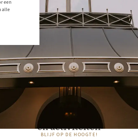
r een
 alle
e laatste updates over onze aa
en activiteiten
BLIJF OP DE HOOGTE!