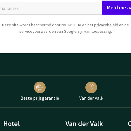
Meld me a
Deze site wordt beschermd door reCAPTCHA en het
privacybeleid
en de
servicevoorwaarden
van Google zijn van toepassing.
Beste prijsgarantie
Van der Valk
Hotel
Van der Valk