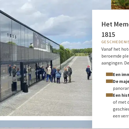
Het Memo
1815
GESCHIEDENI
Vanaf het hot
beroemde plek
aangingen. De
Een im
De maj
panoram
Een his
of met d
geschie
een verr