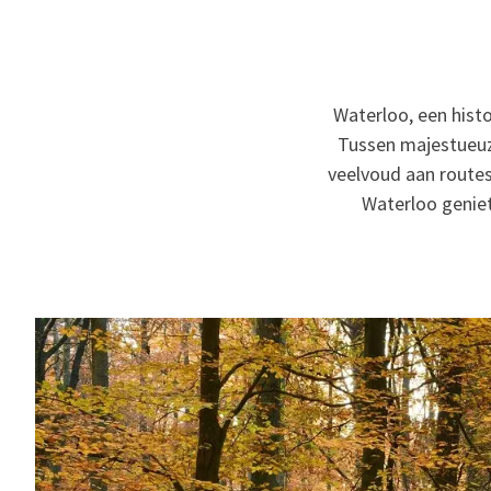
Waterloo, een histo
Tussen majestueuze
veelvoud aan routes 
Waterloo geniet