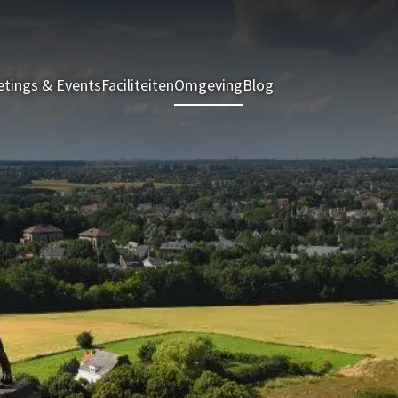
tings & Events
Faciliteiten
Omgeving
Blog
Kamers & Suites
A