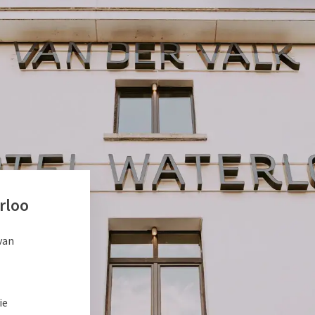
rloo
van
ie