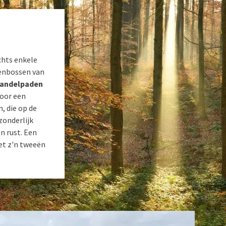
chts enkele
kenbossen van
 wandelpaden
voor een
, die op de
zonderlijk
n rust. Een
et z'n tweeën