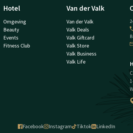
Hotel
Van der Valk
Omgeving
Van der Valk
2
Beauty
Valk Deals
B
Events
Valk Giftcard
Fitness Club
Valk Store
Valk Business
Valk Life
H
C
1
W
Facebook
Instagram
Tiktok
LinkedIn