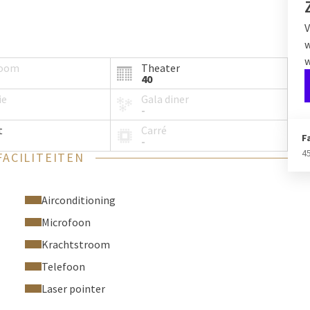
V
w
w
room
Theater
40
ie
Gala diner
-
t
Carré
F
-
4
FACILITEITEN
Airconditioning
Microfoon
Krachtstroom
Telefoon
Laser pointer