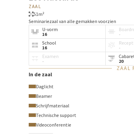
ZAAL
51m²
Seminariezaal van alle gemakken voorzien
U-vorm
Board
16
-
School
Recept
16
-
Examen
Cabare
-
20
ZAAL 
In de zaal
Daglicht
Beamer
Schrijfmateriaal
Technische support
Videoconferentie