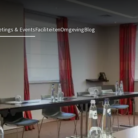
tings & Events
Faciliteiten
Omgeving
Blog
Kamers & Suites
A