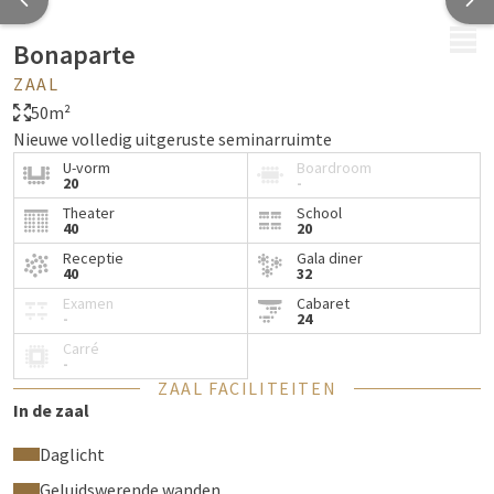
MENU
Bonaparte
ZAAL
50m²
Nieuwe volledig uitgeruste seminarruimte
U-vorm
Boardroom
20
-
Theater
School
40
20
Receptie
Gala diner
40
32
Examen
Cabaret
-
24
Carré
-
ZAAL FACILITEITEN
In de zaal
Daglicht
Geluidswerende wanden