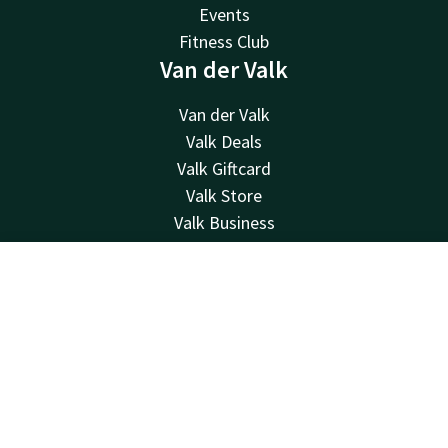
Events
Fitness Club
Van der Valk
Van der Valk
Valk Deals
Valk Giftcard
Valk Store
Valk Business
Valk Life
Contact
Contact
Account
NL
24u bereikbaar - lokaal tarief
Boek nu
+32 (0)23521815
Bereikbaar via mail
info@hotelwaterloo.be