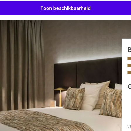
Toon beschikbaarheid
bad: Van der Valk Waterloo
 een van onze gloednieuwe suites, ontworpen om absoluut
n grote inloopdouche en een bubbelbad voor een moment van
FACILITEITEN
bureauhoek om in alle rust te werken, evenals een
Bubbelbad
v