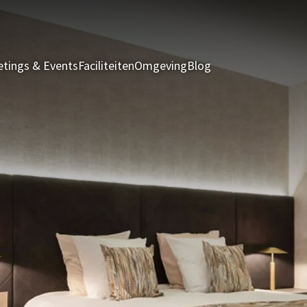
tings & Events
Faciliteiten
Omgeving
Blog
Kamers & Suites
A