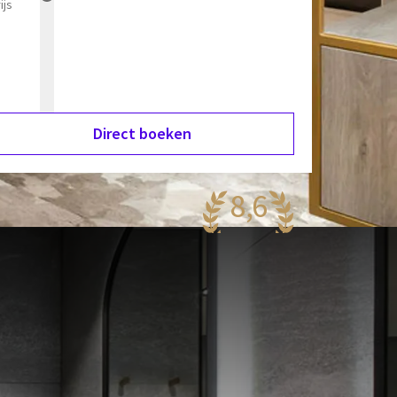
ijs
Direct boeken
8,6
antastisch
60 reviews