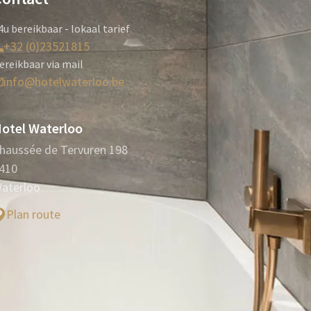
4u bereikbaar - lokaal tarief
+32 (0)23521815
ereikbaar via mail
info@hotelwaterloo.be
otel Waterloo
haussée de Tervuren 198
410
aterloo
Plan route