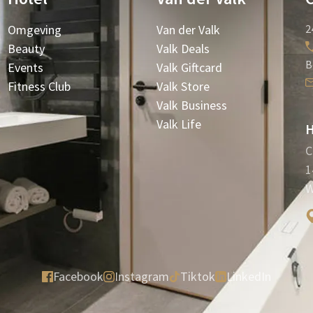
Omgeving
Van der Valk
2
Beauty
Valk Deals
B
Events
Valk Giftcard
Fitness Club
Valk Store
Valk Business
Valk Life
H
C
1
W
Facebook
Instagram
Tiktok
LinkedIn