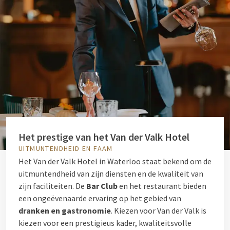
Het prestige van het Van der Valk Hotel
UITMUNTENDHEID EN FAAM
Het Van der Valk Hotel in Waterloo staat bekend om de
uitmuntendheid van zijn diensten en de kwaliteit van
zijn faciliteiten. De
Bar Club
en het restaurant bieden
een ongeëvenaarde ervaring op het gebied van
dranken en gastronomie
. Kiezen voor Van der Valk is
kiezen voor een prestigieus kader, kwaliteitsvolle