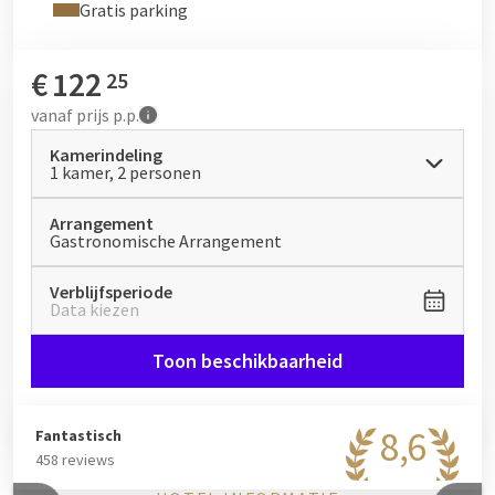
voor uw plezier, beleef een ervaring waar comfort en
Gratis parking
gastronomie samenkomen.
€
122
25
vanaf
prijs p.p.
Kamerindeling
1 kamer, 2 personen
Arrangement
Gastronomische Arrangement
Verblijfsperiode
Data kiezen
Toon beschikbaarheid
8,6
Fantastisch
458 reviews