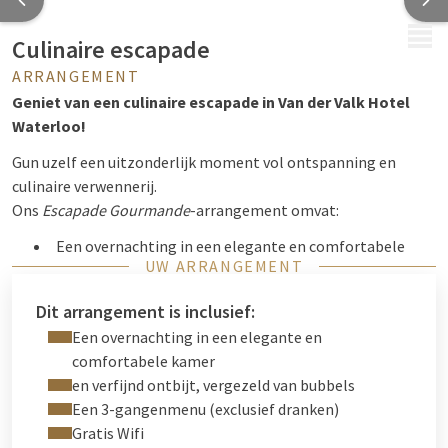
MENU
Culinaire escapade
ARRANGEMENT
Geniet van een culinaire escapade in Van der Valk Hotel
Waterloo!
Gun uzelf een uitzonderlijk moment vol ontspanning en
culinaire verwennerij.
Ons
Escapade Gourmande
-arrangement omvat:
Een overnachting in een elegante en comfortabele
UW ARRANGEMENT
kamer
Een verfijnd ontbijt, vergezeld van bubbels, om de dag
Dit arrangement is inclusief:
goed te beginnen
Een overnachting in een elegante en
Een 3-gangenmenu, samengesteld door onze chef-kok
comfortabele kamer
met verse en seizoensgebonden producten (exclusief
en verfijnd ontbijt, vergezeld van bubbels
dranken)
Een 3-gangenmenu (exclusief dranken)
Of het nu is om een speciale gelegenheid te vieren of gewoon
Gratis Wifi