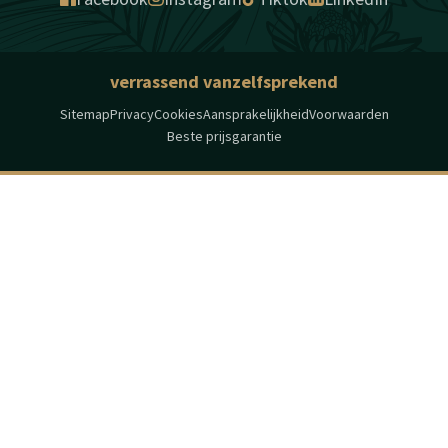
verrassend vanzelfsprekend
Sitemap
Privacy
Cookies
Aansprakelijkheid
Voorwaarden
Beste prijsgarantie